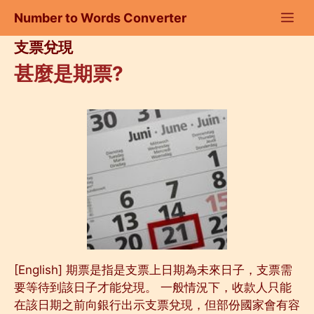
Skip
Number to Words Converter
to
content
支票兌現
甚麼是期票?
[English] 期票是指是支票上日期為未來日子，支票需
要等待到該日子才能兌現。 一般情況下，收款人只能
在該日期之前向銀行出示支票兌現，但部份國家會有容