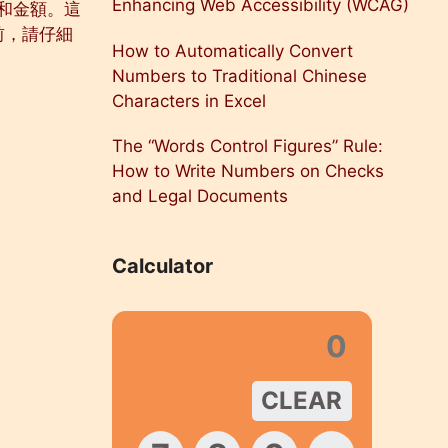
Enhancing Web Accessibility (WCAG)
和金額。這
前，請仔細
How to Automatically Convert
Numbers to Traditional Chinese
Characters in Excel
The “Words Control Figures” Rule:
How to Write Numbers on Checks
and Legal Documents
Calculator