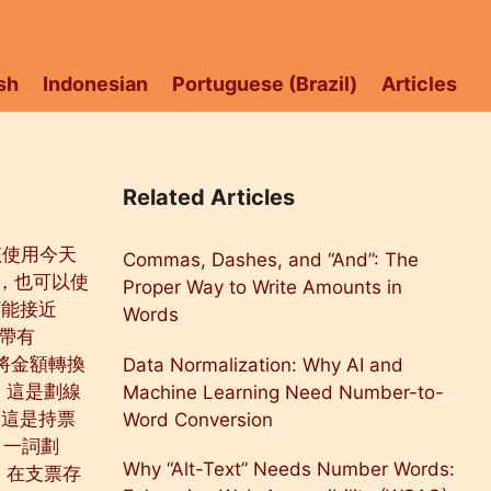
sh
Indonesian
Portuguese (Brazil)
Articles
Related Articles
應該使用今天
Commas, Dashes, and “And”: The
，也可以使
Proper Way to Write Amounts in
可能接近
Words
處帶有
” 將金額轉換
Data Normalization: Why AI and
 這是劃線
Machine Learning Need Number-to-
 這是持票
Word Conversion
 一詞劃
Why “Alt-Text” Needs Number Words:
 在支票存