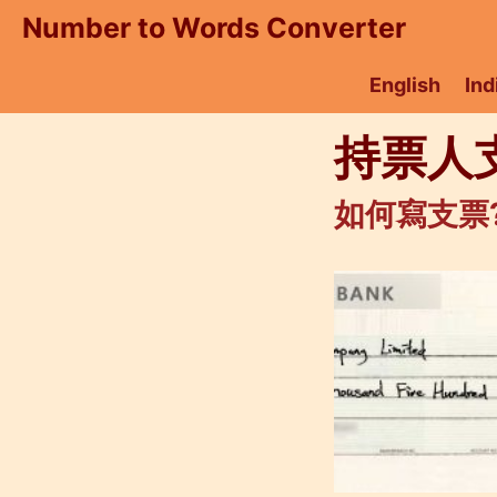
Skip
Number to Words Converter
to
content
English
Ind
持票人
如何寫支票