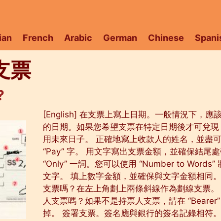
ian
French
Arabic
German
Chinese
Spani
支票
?
[English] 在支票上寫上日期。一般情況下，
的日期。如果您希望支票在特定日期後才可兌現
用未來日子。 正確地寫上收款人的姓名，並盡
“Pay” 字。 用文字寫出支票金額，並確保結尾
“Only” 一詞。您可以使用 “Number to Words
文字。 填上數字金額，並確保與文字金額相同。
支票嗎？在左上角劃上兩條斜線作為劃線支票。
人支票嗎？如果不是持票人支票，請在 “Bearer”
掉。 簽署支票。簽名應與銀行的簽名記錄相符。